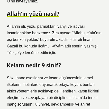
O’nu kavrayamaz.
Allah’ın yüzü nasıl?
Allah’ın eli, yüzü, parmakları, vahyi ve istivası
insanlarınkine benzemez. Zira ayette: “Allahu te’ala’nın
eşi benzeri yoktur.” buyurulmaktadır. Hazreti İmam
Gazali bu konuda İlcâmü’l-A’vâm adlı eserini yazmış;
Türkçe’ye tercüme edilmiştir.
Kelam nedir 9 sinif?
Söz; İnanç esaslarını ve insan düşüncesinin temel
ilkelerini metinlere dayanarak ortaya koyan, bunları
akılcı yöntemlerle açıklayıp delillendiren, karşıt fikirleri
eleştiren ve cevaplayan bir disiplindir. İslam’da temel
inanç sorularını; uluhiyet, peygamberlik ve ahiret