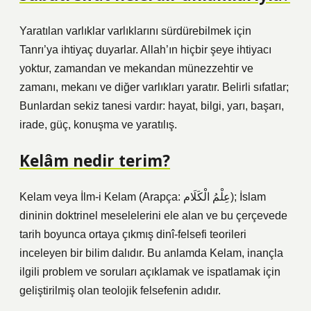
Yaratılan varlıklar varlıklarını sürdürebilmek için
Tanrı’ya ihtiyaç duyarlar. Allah’ın hiçbir şeye ihtiyacı
yoktur, zamandan ve mekandan münezzehtir ve
zamanı, mekanı ve diğer varlıkları yaratır. Belirli sıfatlar;
Bunlardan sekiz tanesi vardır: hayat, bilgi, yarı, başarı,
irade, güç, konuşma ve yaratılış.
Kelâm nedir terim?
Kelam veya İlm-i Kelam (Arapça: عِلْمُ الْكَلَام‎); İslam
dininin doktrinel meselelerini ele alan ve bu çerçevede
tarih boyunca ortaya çıkmış dinî-felsefi teorileri
inceleyen bir bilim dalıdır. Bu anlamda Kelam, inançla
ilgili problem ve soruları açıklamak ve ispatlamak için
geliştirilmiş olan teolojik felsefenin adıdır.