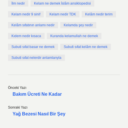
İlm nedir
Kelam ne demek İslâm ansiklopedisi
Kelam nedir 9 sinif
Kelam nedir TDK
Kelâm nedir terim
Kelâm sıfatının anlamı nedir
Kelamda şey nedir
Kıdem nedir kısaca
Kuranda kelamullah ne demek
Subuti sıfat basar ne demek
Subuti sıfat kelâm ne demek
Subuti sıfat nelerdir anlamlarıyla
Önceki Yazı
Bakım Ücreti Ne Kadar
Sonraki Yazı
Yağ Bezesi Nasıl Bir Şey