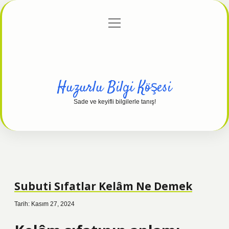
menüyü
Anasayfa
Gizlilik Politikası
Yasal Uyarı
aç
Hakkımızda
Huzurlu Bilgi Köşesi
Sade ve keyifli bilgilerle tanış!
Subuti Sıfatlar Kelâm Ne Demek
Tarih: Kasım 27, 2024