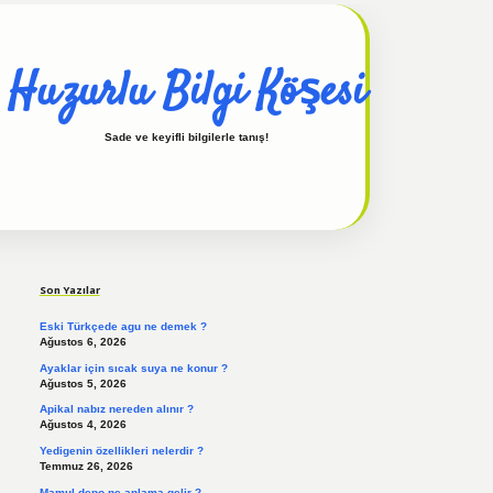
Huzurlu Bilgi Köşesi
Sade ve keyifli bilgilerle tanış!
Sidebar
hiltonbet güncel
tulipbet giriş
Son Yazılar
Eski Türkçede agu ne demek ?
Ağustos 6, 2026
Ayaklar için sıcak suya ne konur ?
Ağustos 5, 2026
Apikal nabız nereden alınır ?
Ağustos 4, 2026
Yedigenin özellikleri nelerdir ?
Temmuz 26, 2026
Mamul depo ne anlama gelir ?