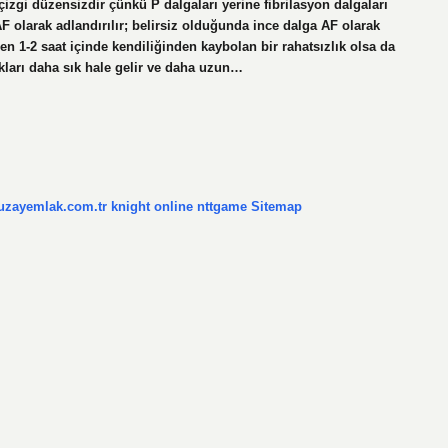
 çizgi düzensizdir çünkü P dalgaları yerine fibrilasyon dalgaları
F olarak adlandırılır; belirsiz olduğunda ince dalga AF olarak
en 1-2 saat içinde kendiliğinden kaybolan bir rahatsızlık olsa da
takları daha sık hale gelir ve daha uzun…
/uzayemlak.com.tr
knight online
nttgame
Sitemap