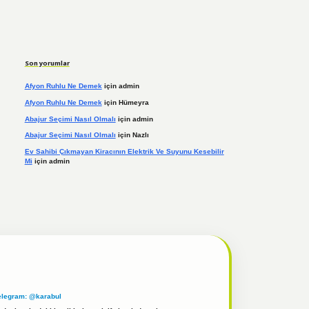
Son yorumlar
Afyon Ruhlu Ne Demek
için
admin
Afyon Ruhlu Ne Demek
için
Hümeyra
Abajur Seçimi Nasıl Olmalı
için
admin
Abajur Seçimi Nasıl Olmalı
için
Nazlı
Ev Sahibi Çıkmayan Kiracının Elektrik Ve Suyunu Kesebilir
Mi
için
admin
elegram: @karabul