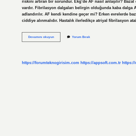
riskini artıran bir sorundur. Ekg’de AF nasıl anlaşılır? Bazal
vardır. Fibrilasyon dalgaları belirgin olduğunda kaba dalga A
adlandırılır. AF kendi kendine geçer mi? Erken evrelerde baz
ciddiye alınmalıdır. Hastalık ilerledikçe atriyal fibrilasyon a
Af
Devamını okuyun
Yorum Bırak
Nedir
https://forumteknogirisim.com
https://appsoft.com.tr
https:/