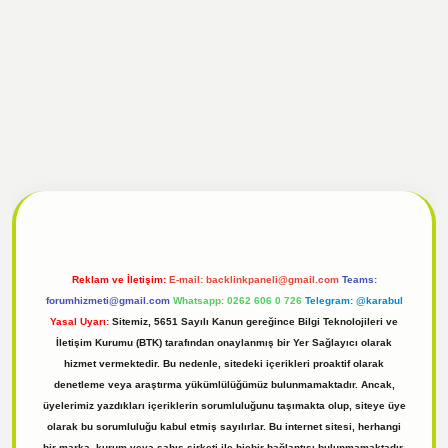
t giriş
Reklam ve İletişim:
E-mail:
backlinkpaneli@gmail.com
Teams:
forumhizmeti@gmail.com
Whatsapp: 0262 606 0 726
Telegram: @karabul
Yasal Uyarı:
Sitemiz, 5651 Sayılı Kanun gereğince Bilgi Teknolojileri ve
İletişim Kurumu (BTK) tarafından onaylanmış bir Yer Sağlayıcı olarak
hizmet vermektedir. Bu nedenle, sitedeki içerikleri proaktif olarak
denetleme veya araştırma yükümlülüğümüz bulunmamaktadır. Ancak,
üyelerimiz yazdıkları içeriklerin sorumluluğunu taşımakta olup, siteye üye
olarak bu sorumluluğu kabul etmiş sayılırlar. Bu internet sitesi, herhangi
bir marka, kurum veya şahıs şirketi ile hiçbir bağlantısı bulunmamaktadır.