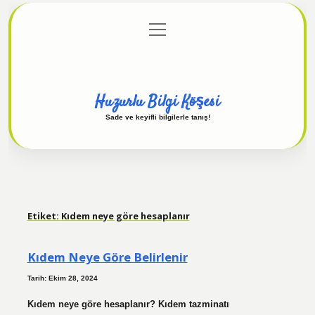
menüyü
Anasayfa
Gizlilik Politikası
Yasal Uyarı
aç
Hakkımızda
Huzurlu Bilgi Köşesi
Sade ve keyifli bilgilerle tanış!
Etiket:
Kıdem neye göre hesaplanır
Kıdem Neye Göre Belirlenir
Tarih: Ekim 28, 2024
Kıdem neye göre hesaplanır? Kıdem tazminatı