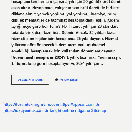
hesaplanırken her tam çalışma yılı için 30 günlük brüt ücret
esas alınır. Hesaplama, çalışanın son brüt ücreti ile birlikte
dikkate alınır; yemek yardımı, yol yardımı, ikramiye, prim
gibi ek menfaatler de tazminat hesabına dahil edilir. Kıdem
aylığı neye göre belirlenir? Her hizmet yılı için 20 standart
tutarda bir kıdem tazminatı ödenir. Ancak, 25 yıldan fazla
hizmeti olan kişiler için hesaplama 25 yıla dayanır. Hizmet
yıllarına göre ödenecek kıdem tazminatı, muhtemel
emekliliği hesaplamak için kullanılan dönemlere dayanır.
Kıdem nasıl hesaplanır 2024? 1 yıllık tazminat, “son maaş x
1” formülüne göre hesaplanıyor ve 2024 yılı için…
Kıdem
Devamını okuyun
Yorum Bırak
Neye
Göre
Belirlenir
https://forumteknogirisim.com
https://appsoft.com.tr
https://uzayemlak.com.tr
knight online
nttgame
Sitemap