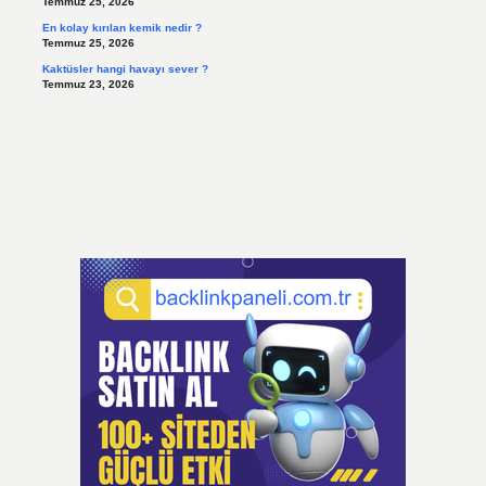
Temmuz 25, 2026
En kolay kırılan kemik nedir ?
Temmuz 25, 2026
Kaktüsler hangi havayı sever ?
Temmuz 23, 2026