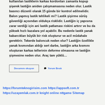
kullanılan lastiklerin karkas kordonları zamanla kopup
şişerek lastiğin aniden çalışmamasına neden olur. Lastik
basıncı düzenli olarak 15 günde bir kontrol edilmelidir.
Balon yapmış lastik tehlikeli mi? Lastik şişirme sürüş
güvenliği açısından oldukça risklidir. Lastiğin iç yapısına
zarar verdiği için ani lastik patlaması riskini artırır ve bu da
yüksek hızlı kazalara yol açabilir. Bu nedenle lastik yanak
kabarcıkları büyük bir risk oluşturur ve acil müdahale
gerektirir. Tekerde baloncuk neden olur? Lastiğin özellikle
yanak kısmından aldığı sert darbe, lastiğin arka kısmını
oluşturan karkas tellerinin deforme olmasına ve lastiğin
şişmesine neden olur. Araç tam yüklü…
Sıfır
Devamını okuyun
Yorum Bırak
Lastik
Neden
Baloncuk
Yapar
https://forumteknogirisim.com
https://appsoft.com.tr
https://uzayemlak.com.tr
knight online
nttgame
Sitemap