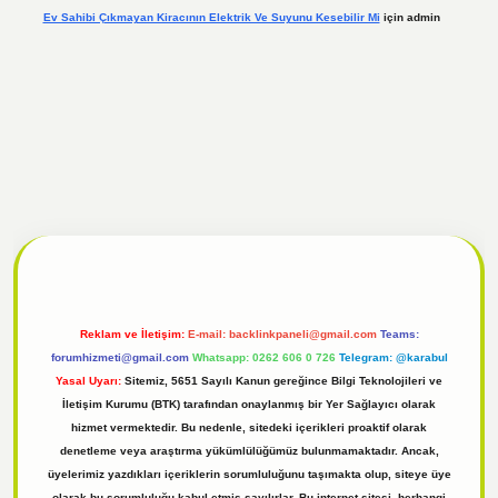
Ev Sahibi Çıkmayan Kiracının Elektrik Ve Suyunu Kesebilir Mi
için
admin
 giriş
Reklam ve İletişim:
E-mail:
backlinkpaneli@gmail.com
Teams:
forumhizmeti@gmail.com
Whatsapp: 0262 606 0 726
Telegram: @karabul
Yasal Uyarı:
Sitemiz, 5651 Sayılı Kanun gereğince Bilgi Teknolojileri ve
İletişim Kurumu (BTK) tarafından onaylanmış bir Yer Sağlayıcı olarak
hizmet vermektedir. Bu nedenle, sitedeki içerikleri proaktif olarak
denetleme veya araştırma yükümlülüğümüz bulunmamaktadır. Ancak,
üyelerimiz yazdıkları içeriklerin sorumluluğunu taşımakta olup, siteye üye
olarak bu sorumluluğu kabul etmiş sayılırlar. Bu internet sitesi, herhangi