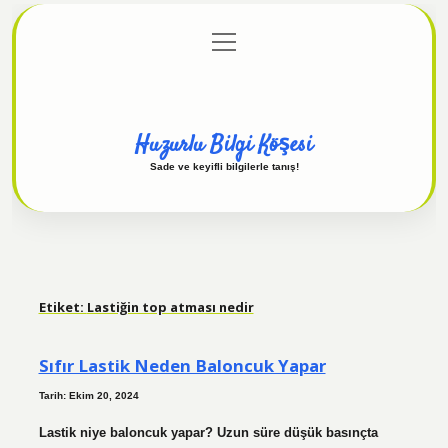
menüyü
Anasayfa
Gizlilik Politikası
Yasal Uyarı
aç
Hakkımızda
Huzurlu Bilgi Köşesi
Sade ve keyifli bilgilerle tanış!
Etiket:
Lastiğin top atması nedir
Sıfır Lastik Neden Baloncuk Yapar
Tarih: Ekim 20, 2024
Lastik niye baloncuk yapar? Uzun süre düşük basınçta