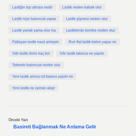
Lastiğin top atması nedir
Lastik neden kabak olur
Lastik niye baloncuk yapar
Lastik şişmesi neden olur
Lastik yanak yama olur mu
Lastiklerde bombe neden olur
Patlayan lastik nasıl anlaşılır
Run flat lastik balon yapar mı
Sıfır lastik ömrü kaç km
Sıfır lastik takınca ne yapılır
Tekerde baloncuk neden olur
Yeni lastik alınca rot balans yapılır mı
Yeni lastik ne zaman alışır
Önceki Yazı
Basireti Bağlanmak Ne Anlama Gelir