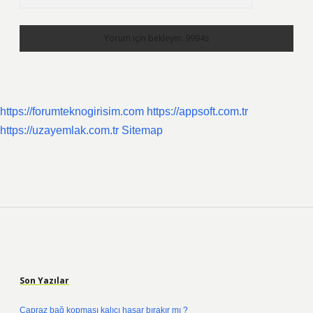
https://forumteknogirisim.com
https://appsoft.com.tr
https://uzayemlak.com.tr
Sitemap
Sidebar
Son Yazılar
Çapraz bağ kopması kalıcı hasar bırakır mı ?