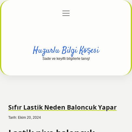
menüyü
Anasayfa
Gizlilik Politikası
Yasal Uyarı
aç
Hakkımızda
Huzurlu Bilgi Köşesi
Sade ve keyifli bilgilerle tanış!
Sıfır Lastik Neden Baloncuk Yapar
Tarih: Ekim 20, 2024