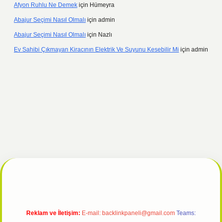
Afyon Ruhlu Ne Demek
için
Hümeyra
Abajur Seçimi Nasıl Olmalı
için
admin
Abajur Seçimi Nasıl Olmalı
için
Nazlı
Ev Sahibi Çıkmayan Kiracının Elektrik Ve Suyunu Kesebilir Mi
için
admin
lipbet giriş
Reklam ve İletişim:
E-mail:
backlinkpaneli@gmail.com
Teams: