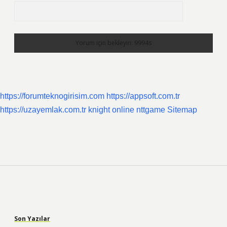
https://forumteknogirisim.com
https://appsoft.com.tr
https://uzayemlak.com.tr
knight online
nttgame
Sitemap
Sidebar
Son Yazılar