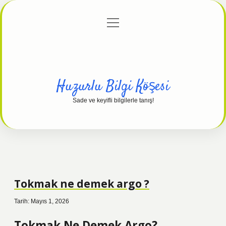
menüyü
Anasayfa
Gizlilik Politikası
Yasal Uyarı
aç
Hakkımızda
Huzurlu Bilgi Köşesi
Sade ve keyifli bilgilerle tanış!
Tokmak ne demek argo ?
Tarih: Mayıs 1, 2026
Tokmak Ne Demek Argo?