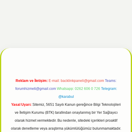
ncel
tulipbet giriş
Reklam ve İletişim:
E-mail:
backlinkpaneli@gmail.com
Teams:
forumhizmeti@gmail.com
Whatsapp: 0262 606 0 726
Telegram:
@karabul
Yasal Uyarı:
Sitemiz, 5651 Sayılı Kanun gereğince Bilgi Teknolojileri
ve İletişim Kurumu (BTK) tarafından onaylanmış bir Yer Sağlayıcı
olarak hizmet vermektedir. Bu nedenle, sitedeki içerikleri proaktif
olarak denetleme veya araştırma yükümlülüğümüz bulunmamaktadır.