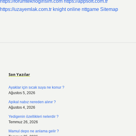
https://forumteknogirisim.com
https://appsoft.com.tr
https://uzayemlak.com.tr
knight online
nttgame
Sitemap
Sidebar
Son Yazılar
Ayaklar için sıcak suya ne konur ?
Ağustos 5, 2026
Apikal nabız nereden alınır ?
Ağustos 4, 2026
Yedigenin özellikleri nelerdir ?
Temmuz 26, 2026
Mamul depo ne anlama gelir ?