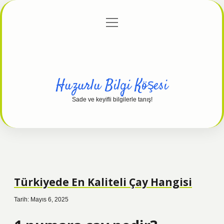
menüyü
Anasayfa
Gizlilik Politikası
Yasal Uyarı
aç
Hakkımızda
Huzurlu Bilgi Köşesi
Sade ve keyifli bilgilerle tanış!
Türkiyede En Kaliteli Çay Hangisi
Tarih: Mayıs 6, 2025