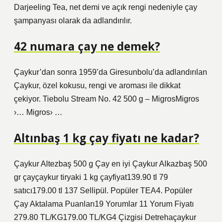
Darjeeling Tea, net demi ve açık rengi nedeniyle çay
şampanyası olarak da adlandırılır.
42 numara çay ne demek?
Çaykur’dan sonra 1959’da Giresunbolu’da adlandırılan
Çaykur, özel kokusu, rengi ve aroması ile dikkat
çekiyor. Tiebolu Stream No. 42 500 g – MigrosMigros
›… Migros› …
Altınbaş 1 kg çay fiyatı ne kadar?
Çaykur Altezbaş 500 g Çay en iyi Çaykur Alkazbaş 500
gr çayçaykur tiryaki 1 kg çayfiyat139.90 tl 79
satıcı179.00 tl 137 Sellipül. Popüler TEA4. Popüler
Çay Aktalama Puanları19 Yorumlar 11 Yorum Fiyatı
279.80 TL/KG179.00 TL/KG4 Çizgisi Detrehaçaykur