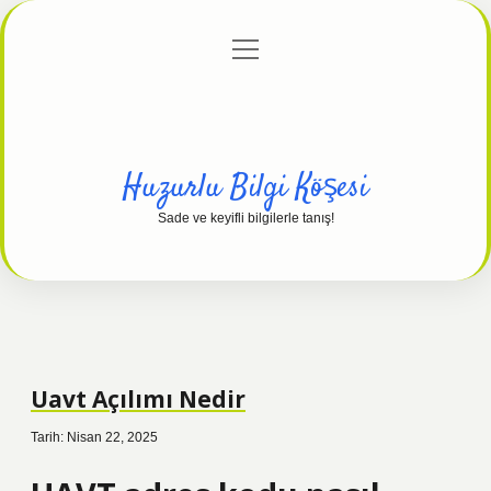
menüyü
Anasayfa
Gizlilik Politikası
Yasal Uyarı
aç
Hakkımızda
Huzurlu Bilgi Köşesi
Sade ve keyifli bilgilerle tanış!
Uavt Açılımı Nedir
Tarih: Nisan 22, 2025