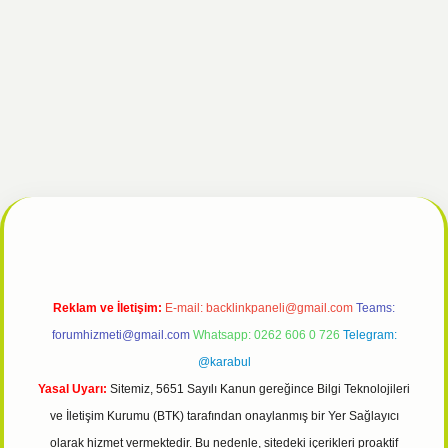
l
tulipbet giriş
Reklam ve İletişim:
E-mail:
backlinkpaneli@gmail.com
Teams:
forumhizmeti@gmail.com
Whatsapp: 0262 606 0 726
Telegram:
@karabul
Yasal Uyarı:
Sitemiz, 5651 Sayılı Kanun gereğince Bilgi Teknolojileri
ve İletişim Kurumu (BTK) tarafından onaylanmış bir Yer Sağlayıcı
olarak hizmet vermektedir. Bu nedenle, sitedeki içerikleri proaktif