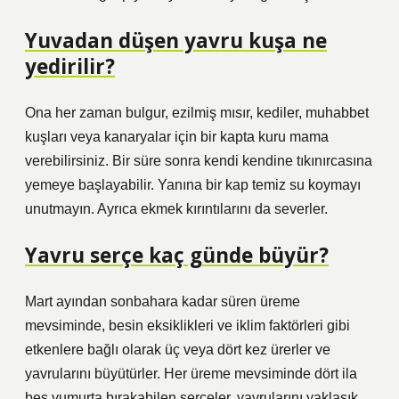
Yuvadan düşen yavru kuşa ne
yedirilir?
Ona her zaman bulgur, ezilmiş mısır, kediler, muhabbet
kuşları veya kanaryalar için bir kapta kuru mama
verebilirsiniz. Bir süre sonra kendi kendine tıkınırcasına
yemeye başlayabilir. Yanına bir kap temiz su koymayı
unutmayın. Ayrıca ekmek kırıntılarını da severler.
Yavru serçe kaç günde büyür?
Mart ayından sonbahara kadar süren üreme
mevsiminde, besin eksiklikleri ve iklim faktörleri gibi
etkenlere bağlı olarak üç veya dört kez ürerler ve
yavrularını büyütürler. Her üreme mevsiminde dört ila
beş yumurta bırakabilen serçeler, yavrularını yaklaşık