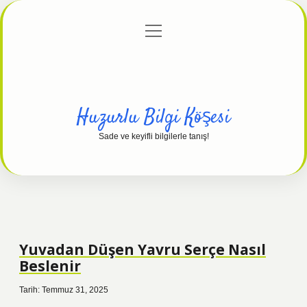
menüyü
Anasayfa
Gizlilik Politikası
Yasal Uyarı
aç
Hakkımızda
Huzurlu Bilgi Köşesi
Sade ve keyifli bilgilerle tanış!
Yuvadan Düşen Yavru Serçe Nasıl
Beslenir
Tarih: Temmuz 31, 2025