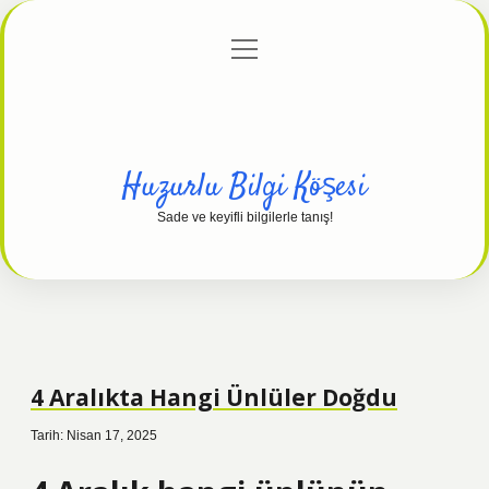
menüyü
Anasayfa
Gizlilik Politikası
Yasal Uyarı
aç
Hakkımızda
Huzurlu Bilgi Köşesi
Sade ve keyifli bilgilerle tanış!
4 Aralıkta Hangi Ünlüler Doğdu
Tarih: Nisan 17, 2025