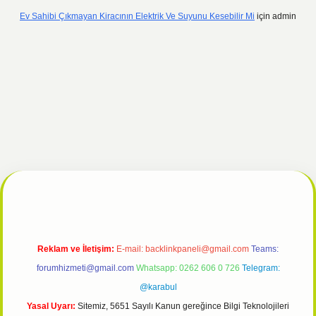
Ev Sahibi Çıkmayan Kiracının Elektrik Ve Suyunu Kesebilir Mi
için
admin
onbet güncel
tulipbet giriş
Reklam ve İletişim:
E-mail:
backlinkpaneli@gmail.com
Teams:
forumhizmeti@gmail.com
Whatsapp: 0262 606 0 726
Telegram:
@karabul
Yasal Uyarı:
Sitemiz, 5651 Sayılı Kanun gereğince Bilgi Teknolojileri