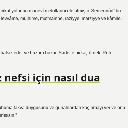
arikat yolunun manevî metotlarını ele almıştır. Semennûdî bu
, levvâme, mülhime, mutmainne, raziyye, marziyye ve kâmile.
 rahatsız eder ve huzuru bozar. Sadece birkaç örnek: Ruh
nefsi için nasıl dua
! Ruhuma takva duygusunu ve günahlardan kaçınmayı ver ve onu
lısısın.”