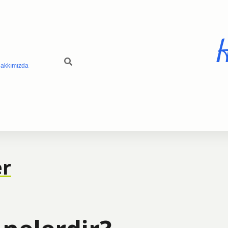
H
akkımızda
er