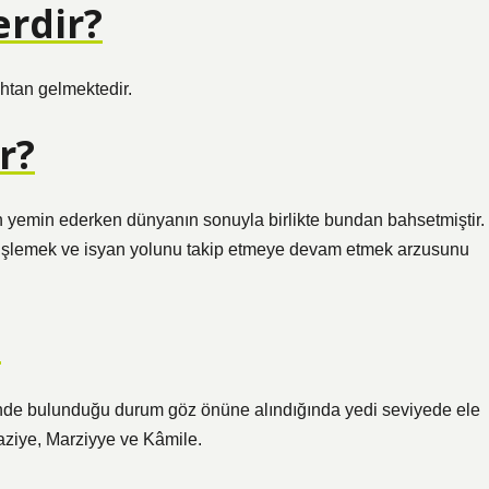
erdir?
uhtan gelmektedir.
r?
ah yemin ederken dünyanın sonuyla birlikte bundan bahsetmiştir.
h işlemek ve isyan yolunu takip etmeye devam etmek arzusunu
?
inde bulunduğu durum göz önüne alındığında yedi seviyede ele
ziye, Marziyye ve Kâmile.