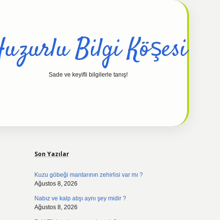
uzurlu Bilgi Köşesi
Sade ve keyifli bilgilerle tanış!
Sidebar
hiltonbet güncel
tulipbet 
Son Yazılar
Kuzu göbeği mantarının zehirlisi var mı ?
Ağustos 8, 2026
Nabız ve kalp atışı aynı şey midir ?
Ağustos 8, 2026