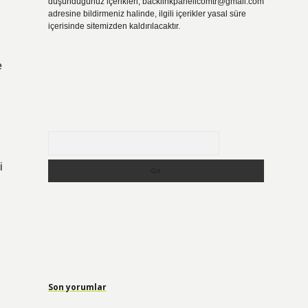
düşündüğünüz içerikleri,
backlinkpanelicomtr@gmail.com
adresine bildirmeniz halinde, ilgili içerikler yasal süre
içerisinde sitemizden kaldırılacaktır.
e
Arama
i
Son yorumlar