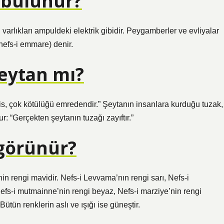
 bulunur?
varlıkları ampuldeki elektrik gibidir. Peygamberler ve evliyalar
(nefs-i emmare) denir.
şeytan mı?
is, çok kötülüğü emredendir.” Şeytanın insanlara kurduğu tuzak,
r: “Gerçekten şeytanın tuzağı zayıftır.”
 görünür?
n rengi mavidir. Nefs-i Levvama’nın rengi sarı, Nefs-i
 Nefs-i mutmainne’nin rengi beyaz, Nefs-i marziye’nin rengi
Bütün renklerin aslı ve ışığı ise güneştir.