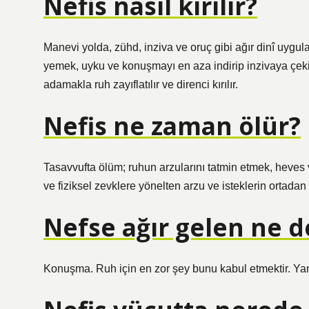
Nefis nasıl kırılır?
Manevi yolda, zühd, inziva ve oruç gibi ağır dinî uygul
yemek, uyku ve konuşmayı en aza indirip inzivaya çekil
adamakla ruh zayıflatılır ve direnci kırılır.
Nefis ne zaman ölür?
Tasavvufta ölüm; ruhun arzularını tatmin etmek, heves
ve fiziksel zevklere yönelten arzu ve isteklerin ortadan
Nefse ağır gelen ne 
Konuşma. Ruh için en zor şey bunu kabul etmektir. Yanl