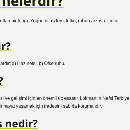
 nelerdir?
uftan bir terim. Yoğun bir özlem, tutku, ruhun arzusu, cinsel
ir?
rdır: a) Haz nefsi. b) Öfke ruhu.
?
ve gelişimi için en önemli üç esastır. Lokman’ın Nefsi Terbiye
ir hayat yaşamak için iradesini sabırla korumalıdır.
s nedir?