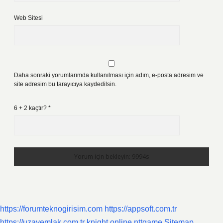
Web Sitesi
Daha sonraki yorumlarımda kullanılması için adım, e-posta adresim ve
site adresim bu tarayıcıya kaydedilsin.
6 + 2 kaçtır?
*
https://forumteknogirisim.com
https://appsoft.com.tr
https://uzayemlak.com.tr
knight online
nttgame
Sitemap