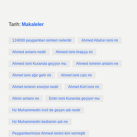
Tarih:
Makaleler
124000 peygamber isimleri nelerdir
Ahmed Allahın ismi mi
Ahmed anlamı nedir
Ahmed ismi Arapça mı
Ahmed ismi Kuranda geçiyor mu
Ahmed isminin anlamı ne
Ahmet ismi ağır gelir mi
Ahmet ismi caiz mi
Ahmet isminin enerjisi nedir
Ahmet Kürt ismi mi
Alinin anlamı ne
Emin ismi Kuranda geçiyor mu
Hz Muhammedin incil de geçen adı nedir
Hz Muhammedin kedisinin adı ne
Peygamberimize Ahmed ismini kim vermiştir