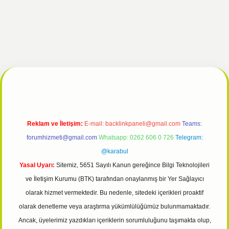
el
tulipbet giriş
Reklam ve İletişim:
E-mail:
backlinkpaneli@gmail.com
Teams:
forumhizmeti@gmail.com
Whatsapp: 0262 606 0 726
Telegram:
@karabul
Yasal Uyarı:
Sitemiz, 5651 Sayılı Kanun gereğince Bilgi Teknolojileri
ve İletişim Kurumu (BTK) tarafından onaylanmış bir Yer Sağlayıcı
olarak hizmet vermektedir. Bu nedenle, sitedeki içerikleri proaktif
olarak denetleme veya araştırma yükümlülüğümüz bulunmamaktadır.
Ancak, üyelerimiz yazdıkları içeriklerin sorumluluğunu taşımakta olup,