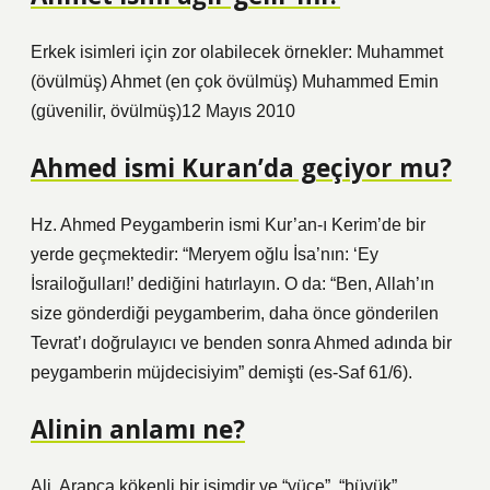
Erkek isimleri için zor olabilecek örnekler: Muhammet
(övülmüş) Ahmet (en çok övülmüş) Muhammed Emin
(güvenilir, övülmüş)12 Mayıs 2010
Ahmed ismi Kuran’da geçiyor mu?
Hz. Ahmed Peygamberin ismi Kur’an-ı Kerim’de bir
yerde geçmektedir: “Meryem oğlu İsa’nın: ‘Ey
İsrailoğulları!’ dediğini hatırlayın. O da: “Ben, Allah’ın
size gönderdiği peygamberim, daha önce gönderilen
Tevrat’ı doğrulayıcı ve benden sonra Ahmed adında bir
peygamberin müjdecisiyim” demişti (es-Saf 61/6).
Alinin anlamı ne?
Ali, Arapça kökenli bir isimdir ve “yüce”, “büyük”,