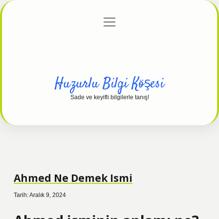
menüyü
Anasayfa
Gizlilik Politikası
Yasal Uyarı
aç
Hakkımızda
Huzurlu Bilgi Köşesi
Sade ve keyifli bilgilerle tanış!
Ahmed Ne Demek Ismi
Tarih: Aralık 9, 2024