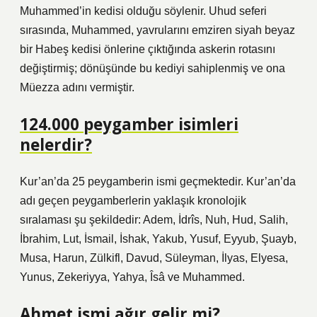
Muhammed’in kedisi olduğu söylenir. Uhud seferi
sırasında, Muhammed, yavrularını emziren siyah beyaz
bir Habeş kedisi önlerine çıktığında askerin rotasını
değiştirmiş; dönüşünde bu kediyi sahiplenmiş ve ona
Müezza adını vermiştir.
124.000 peygamber isimleri
nelerdir?
Kur’an’da 25 peygamberin ismi geçmektedir. Kur’an’da
adı geçen peygamberlerin yaklaşık kronolojik
sıralaması şu şekildedir: Adem, İdrîs, Nuh, Hud, Salih,
İbrahim, Lut, İsmail, İshak, Yakub, Yusuf, Eyyub, Şuayb,
Musa, Harun, Zülkifl, Davud, Süleyman, İlyas, Elyesa,
Yunus, Zekeriyya, Yahya, Îsâ ve Muhammed.
Ahmet ismi ağır gelir mi?