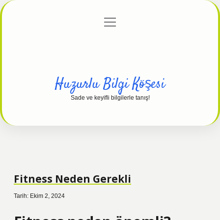
menüyü
Anasayfa
Gizlilik Politikası
Yasal Uyarı
aç
Hakkımızda
Huzurlu Bilgi Köşesi
Sade ve keyifli bilgilerle tanış!
Fitness Neden Gerekli
Tarih: Ekim 2, 2024