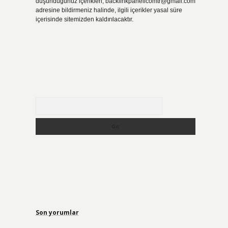
düşündüğünüz içerikleri,
backlinkpanelicomtr@gmail.com
adresine bildirmeniz halinde, ilgili içerikler yasal süre
içerisinde sitemizden kaldırılacaktır.
Arama
Son yorumlar