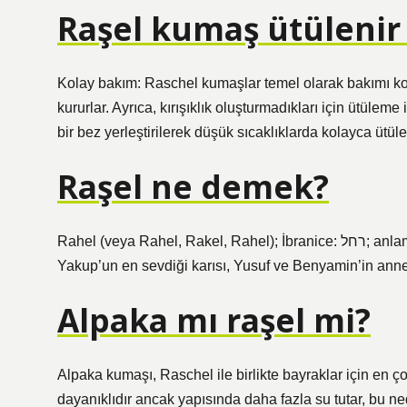
Raşel kumaş ütülenir
Kolay bakım: Raschel kumaşlar temel olarak bakımı ko
kururlar. Ayrıca, kırışıklık oluşturmadıkları için ütüle
bir bez yerleştirilerek düşük sıcaklıklarda kolayca ütülen
Raşel ne demek?
Rahel (veya Rahel, Rakel, Rahel); İbranice: רחל; anlamı: koyun, mecazi anlamı: saf ve temiz kişi) Tevrat’a göre
Yakup’un en sevdiği karısı, Yusuf ve Benyamin’in annesi
Alpaka mı raşel mi?
Alpaka kumaşı, Raschel ile birlikte bayraklar için en ç
dayanıklıdır ancak yapısında daha fazla su tutar, bu ne