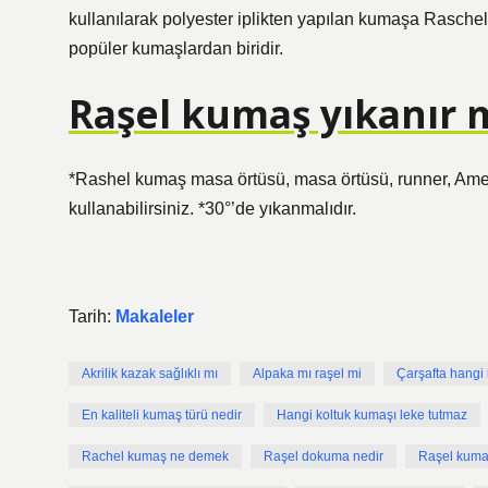
kullanılarak polyester iplikten yapılan kumaşa Raschel 
popüler kumaşlardan biridir.
Raşel kumaş yıkanır 
*Rashel kumaş masa örtüsü, masa örtüsü, runner, Ameri
kullanabilirsiniz. *30°’de yıkanmalıdır.
Tarih:
Makaleler
Akrilik kazak sağlıklı mı
Alpaka mı raşel mi
Çarşafta hangi 
En kaliteli kumaş türü nedir
Hangi koltuk kumaşı leke tutmaz
Rachel kumaş ne demek
Raşel dokuma nedir
Raşel kumaş