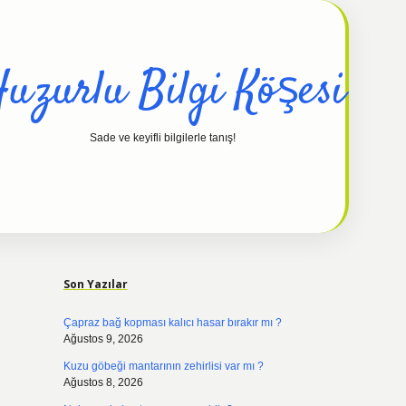
uzurlu Bilgi Köşesi
Sade ve keyifli bilgilerle tanış!
Sidebar
hiltonbet
Son Yazılar
Çapraz bağ kopması kalıcı hasar bırakır mı ?
Ağustos 9, 2026
Kuzu göbeği mantarının zehirlisi var mı ?
Ağustos 8, 2026