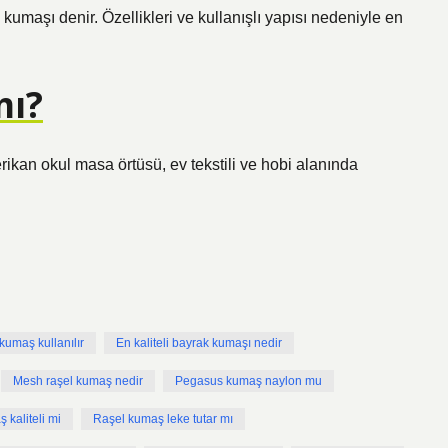
kumaşı denir. Özellikleri ve kullanışlı yapısı nedeniyle en
mı?
kan okul masa örtüsü, ev tekstili ve hobi alanında
kumaş kullanılır
En kaliteli bayrak kumaşı nedir
Mesh raşel kumaş nedir
Pegasus kumaş naylon mu
 kaliteli mi
Raşel kumaş leke tutar mı