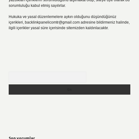
yazdıkları içeriklerin sorumluluğunu taşımakta olup, siteye üye olarak bu
sorumluluğu kabul etmiş sayılırlar.
Hukuka ve yasal düzenlemelere aykırı olduğunu düşündüğünüz
içerikleri,
backlinkpanelicomtr@gmail.com
adresine bildirmeniz halinde,
ilgili içerikler yasal süre içerisinde sitemizden kaldırılacaktır.
Arama
Son yorumlar