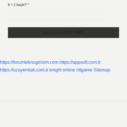
6 + 2 kaçtır?
*
https://forumteknogirisim.com
https://appsoft.com.tr
https://uzayemlak.com.tr
knight online
nttgame
Sitemap
Sidebar