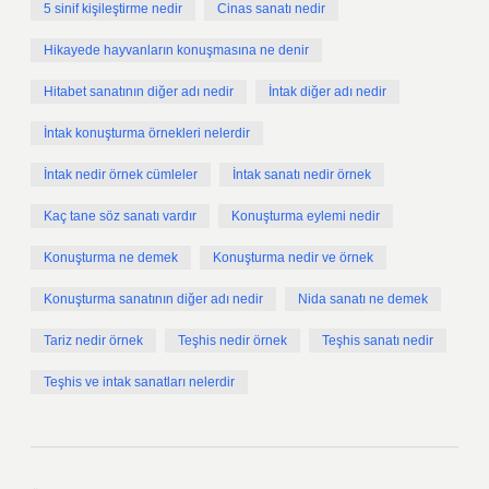
5 sinif kişileştirme nedir
Cinas sanatı nedir
Hikayede hayvanların konuşmasına ne denir
Hitabet sanatının diğer adı nedir
İntak diğer adı nedir
İntak konuşturma örnekleri nelerdir
İntak nedir örnek cümleler
İntak sanatı nedir örnek
Kaç tane söz sanatı vardır
Konuşturma eylemi nedir
Konuşturma ne demek
Konuşturma nedir ve örnek
Konuşturma sanatının diğer adı nedir
Nida sanatı ne demek
Tariz nedir örnek
Teşhis nedir örnek
Teşhis sanatı nedir
Teşhis ve intak sanatları nelerdir