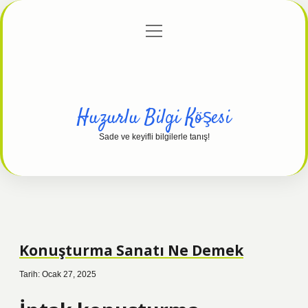
menüyü
Anasayfa
Gizlilik Politikası
Yasal Uyarı
aç
Hakkımızda
Huzurlu Bilgi Köşesi
Sade ve keyifli bilgilerle tanış!
Konuşturma Sanatı Ne Demek
Tarih: Ocak 27, 2025