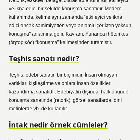
Retorik, eskiden belagat olarak adlandırılırdı, etkileyici
ve ikna edici bir şekilde konuşma sanatıdır. Modern
kullanımda, kelime aynı zamanda “etkileyici ve ikna
edici ancak samimiyetten veya anlamlı içerikten yoksun
konuşma” anlamına gelir. Kavram, Yunanca rhētorikos
(ῥητορικός) “konuşma” kelimesinden türemiştir.
Teşhis sanatı nedir?
Teşhis, edebi sanatın bir biçimidir. İnsan olmayan
varlıkları kişileştirme ve onlara insan özellikleri
kazandırma sanatıdır. Edebiyatın dışında, halk önünde
konuşma sanatında (retorik), görsel sanatlarda, dini
metinlerde vb. de kullanılır.
İntak nedir örnek cümleler?