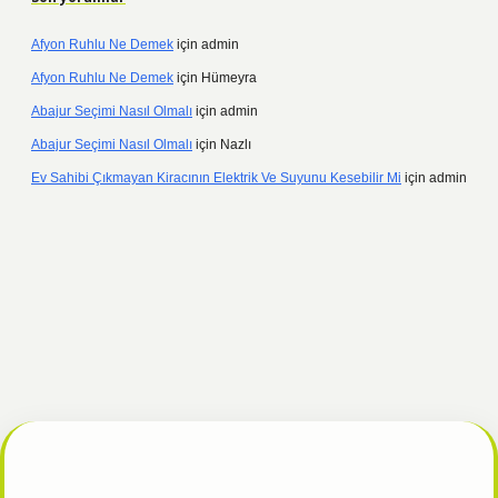
Afyon Ruhlu Ne Demek
için
admin
Afyon Ruhlu Ne Demek
için
Hümeyra
Abajur Seçimi Nasıl Olmalı
için
admin
Abajur Seçimi Nasıl Olmalı
için
Nazlı
Ev Sahibi Çıkmayan Kiracının Elektrik Ve Suyunu Kesebilir Mi
için
admin
l
tulipbet giriş