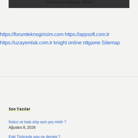
https://forumteknogirisim.com
https://appsoft.com.tr
https://uzayemlak.com.tr
knight online
nttgame
Sitemap
Sidebar
Son Yazılar
Nabız ve kalp atışı aynı şey midir ?
Ağustos 8, 2026
Eski Türkçede agu ne demek ?