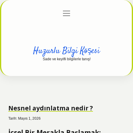
menüyü
Anasayfa
Gizlilik Politikası
Yasal Uyarı
aç
Hakkımızda
Huzurlu Bilgi Köşesi
Sade ve keyifli bilgilerle tanış!
Nesnel aydınlatma nedir ?
Tarih: Mayıs 1, 2026
İçsel Bir Merakla Başlamak: