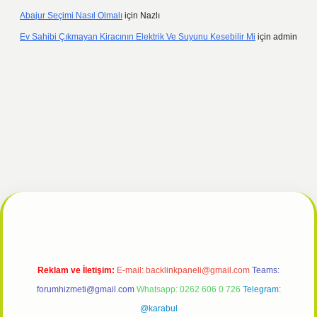
Abajur Seçimi Nasıl Olmalı
için
Nazlı
Ev Sahibi Çıkmayan Kiracının Elektrik Ve Suyunu Kesebilir Mi
için
admin
ulipbet giriş
Reklam ve İletişim:
E-mail:
backlinkpaneli@gmail.com
Teams:
forumhizmeti@gmail.com
Whatsapp: 0262 606 0 726
Telegram:
@karabul