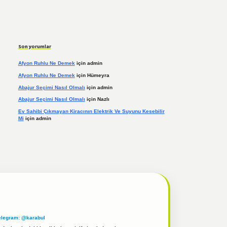
Son yorumlar
Afyon Ruhlu Ne Demek
için
admin
Afyon Ruhlu Ne Demek
için
Hümeyra
Abajur Seçimi Nasıl Olmalı
için
admin
Abajur Seçimi Nasıl Olmalı
için
Nazlı
Ev Sahibi Çıkmayan Kiracının Elektrik Ve Suyunu Kesebilir
Mi
için
admin
elegram: @karabul