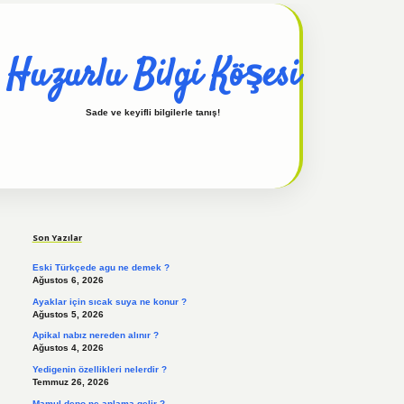
Huzurlu Bilgi Köşesi
Sade ve keyifli bilgilerle tanış!
Sidebar
hiltonbet güncel
tulipbet giriş
Son Yazılar
Eski Türkçede agu ne demek ?
Ağustos 6, 2026
Ayaklar için sıcak suya ne konur ?
Ağustos 5, 2026
Apikal nabız nereden alınır ?
Ağustos 4, 2026
Yedigenin özellikleri nelerdir ?
Temmuz 26, 2026
Mamul depo ne anlama gelir ?