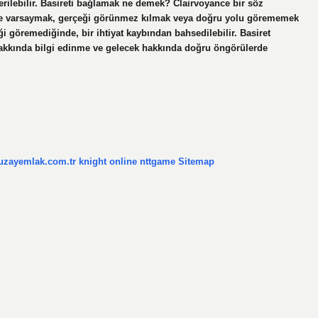
rilebilir. Basireti bağlamak ne demek? Clairvoyance bir söz
yance varsaymak, gerçeği görünmez kılmak veya doğru yolu görememek
i göremediğinde, bir ihtiyat kaybından bahsedilebilir. Basiret
r hakkında bilgi edinme ve gelecek hakkında doğru öngörülerde
/uzayemlak.com.tr
knight online
nttgame
Sitemap