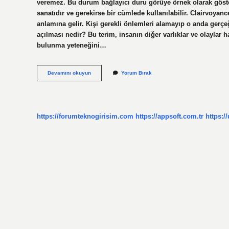
veremez. Bu durum bağlayıcı duru görüye örnek olarak göste
sanatıdır ve gerekirse bir cümlede kullanılabilir. Clairvo
anlamına gelir. Kişi gerekli önlemleri alamayıp o anda gerçeğ
açılması nedir? Bu terim, insanın diğer varlıklar ve olayla
bulunma yeteneğini…
Basireti
Devamını okuyun
Yorum Bırak
Bağlanmak
Ne
Anlama
Gelir
https://forumteknogirisim.com
https://appsoft.com.tr
https:/