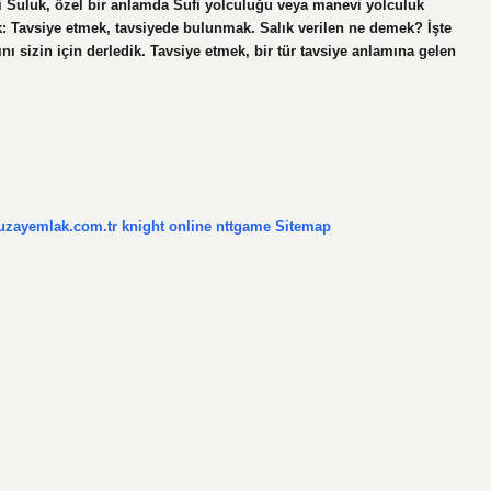
iri Suluk, özel bir anlamda Sufi yolculuğu veya manevi yolculuk
k: Tavsiye etmek, tavsiyede bulunmak. Salık verilen ne demek? İşte
nı sizin için derledik. Tavsiye etmek, bir tür tavsiye anlamına gelen
/uzayemlak.com.tr
knight online
nttgame
Sitemap