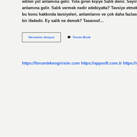
edilen yol anlamına gelir. Yola giren kişiye Salik denir. Sey
anlamına gelir. Salık vermek nedir edebiyatta? Tavsiye etme
bu konu hakkında tavsiyeleri, anlamlarını ve çok daha fazlası
bir ifadedir. Ey salik ne demek? Tasavvuf…
Saliklik
Devamını okuyun
Yorum Bırak
Nedir
https://forumteknogirisim.com
https://appsoft.com.tr
https:/