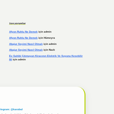
Son yorumlar
Afyon Ruhlu Ne Demek
için
admin
Afyon Ruhlu Ne Demek
için
Hümeyra
Abajur Seçimi Nasıl Olmalı
için
admin
Abajur Seçimi Nasıl Olmalı
için
Nazlı
Ev Sahibi Çıkmayan Kiracının Elektrik Ve Suyunu Kesebilir
Mi
için
admin
elegram: @karabul