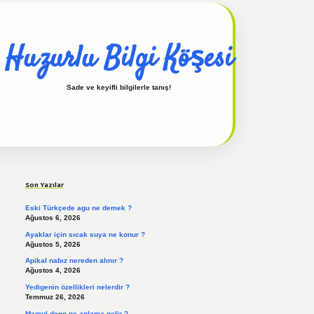
Huzurlu Bilgi Köşesi
Sade ve keyifli bilgilerle tanış!
Sidebar
hiltonbet güncel
tulipbet giriş
Son Yazılar
Eski Türkçede agu ne demek ?
Ağustos 6, 2026
Ayaklar için sıcak suya ne konur ?
Ağustos 5, 2026
Apikal nabız nereden alınır ?
Ağustos 4, 2026
Yedigenin özellikleri nelerdir ?
Temmuz 26, 2026
Mamul depo ne anlama gelir ?