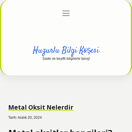
menüyü
Anasayfa
Gizlilik Politikası
Yasal Uyarı
aç
Hakkımızda
Huzurlu Bilgi Köşesi
Sade ve keyifli bilgilerle tanış!
Metal Oksit Nelerdir
Tarih: Aralık 20, 2024