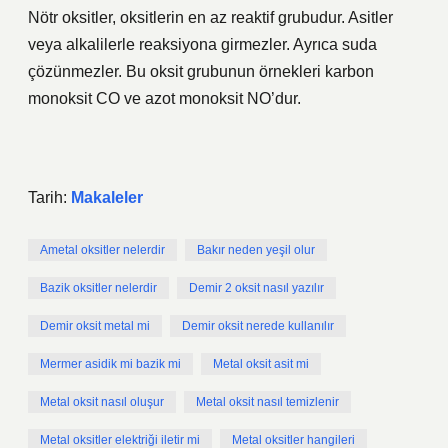
Nötr oksitler, oksitlerin en az reaktif grubudur. Asitler
veya alkalilerle reaksiyona girmezler. Ayrıca suda
çözünmezler. Bu oksit grubunun örnekleri karbon
monoksit CO ve azot monoksit NO’dur.
Tarih:
Makaleler
Ametal oksitler nelerdir
Bakır neden yeşil olur
Bazik oksitler nelerdir
Demir 2 oksit nasıl yazılır
Demir oksit metal mi
Demir oksit nerede kullanılır
Mermer asidik mi bazik mi
Metal oksit asit mi
Metal oksit nasıl oluşur
Metal oksit nasıl temizlenir
Metal oksitler elektriği iletir mi
Metal oksitler hangileri