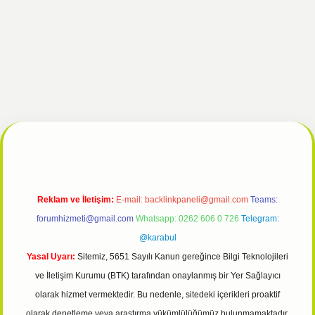
lipbet giriş
Reklam ve İletişim:
E-mail:
backlinkpaneli@gmail.com
Teams:
forumhizmeti@gmail.com
Whatsapp: 0262 606 0 726
Telegram:
@karabul
Yasal Uyarı:
Sitemiz, 5651 Sayılı Kanun gereğince Bilgi Teknolojileri
ve İletişim Kurumu (BTK) tarafından onaylanmış bir Yer Sağlayıcı
olarak hizmet vermektedir. Bu nedenle, sitedeki içerikleri proaktif
olarak denetleme veya araştırma yükümlülüğümüz bulunmamaktadır.