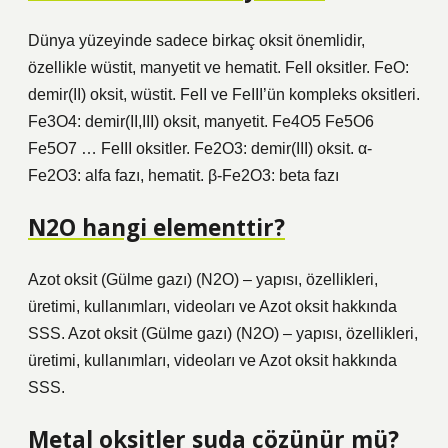
Dünya yüzeyinde sadece birkaç oksit önemlidir,
özellikle wüstit, manyetit ve hematit. FeII oksitler. FeO:
demir(II) oksit, wüstit. FeII ve FeIII’ün kompleks oksitleri.
Fe3O4: demir(II,III) oksit, manyetit. Fe4O5 Fe5O6
Fe5O7 … FeIII oksitler. Fe2O3: demir(III) oksit. α-
Fe2O3: alfa fazı, hematit. β-Fe2O3: beta fazı
N2O hangi elementtir?
Azot oksit (Gülme gazı) (N2O) – yapısı, özellikleri,
üretimi, kullanımları, videoları ve Azot oksit hakkında
SSS. Azot oksit (Gülme gazı) (N2O) – yapısı, özellikleri,
üretimi, kullanımları, videoları ve Azot oksit hakkında
SSS.
Metal oksitler suda çözünür mü?