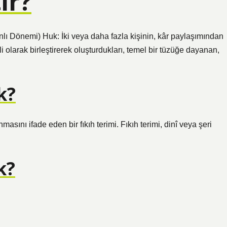
ir?
ı Dönemi) Huk: İki veya daha fazla kişinin, kâr paylaşımından
kli olarak birleştirerek oluşturdukları, temel bir tüzüğe dayanan,
k?
asını ifade eden bir fıkıh terimi. Fıkıh terimi, dinî veya şeri
k?