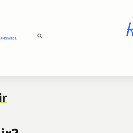
H
akkımızda
ir