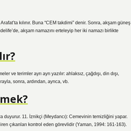
Arafat’ta kılınır. Buna “CEM takdimi” denir. Sonra, akşam güneş
zdelife’de, akşam namazını erteleyip her iki namazı birlikte
ır?
ler ve terimler ayrı ayrı yazılır: ahlaksız, çağdışı, din dışı,
sırayla, sonra, ardından, ayrıca, vb.
demek?
 duyurur. 11. İznikçi (Meydancı): Cemevinin temizliğini yapar.
ren çıkanları kontrol eden görevlidir (Yaman, 1994: 161-163).