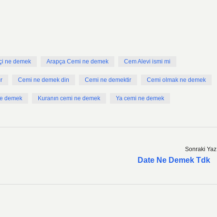
kçi ne demek
Arapça Cemi ne demek
Cem Alevi ismi mi
r
Cemi ne demek din
Cemi ne demektir
Cemi olmak ne demek
ne demek
Kuranın cemi ne demek
Ya cemi ne demek
Sonraki Yaz
Date Ne Demek Tdk