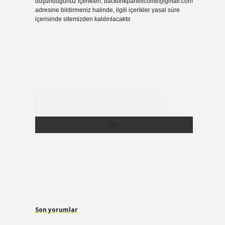
düşündüğünüz içerikleri,
backlinkpanelicomtr@gmail.com
adresine bildirmeniz halinde, ilgili içerikler yasal süre
içerisinde sitemizden kaldırılacaktır.
Arama
Son yorumlar