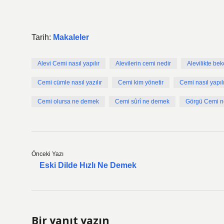
Tarih:
Makaleler
Alevi Cemi nasıl yapılır
Alevilerin cemi nedir
Alevilikte be
Cemi cümle nasıl yazılır
Cemi kim yönetir
Cemi nasıl yapılı
Cemi olursa ne demek
Cemi sûrî ne demek
Görgü Cemi 
Önceki Yazı
Eski Dilde Hızlı Ne Demek
Bir yanıt yazın