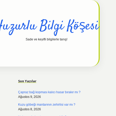
uzurlu Bilgi Köşesi
Sade ve keyifli bilgilerle tanış!
Sidebar
hiltonbet güncel
tuli
Son Yazılar
Çapraz bağ kopması kalıcı hasar bırakır mı ?
Ağustos 9, 2026
Kuzu göbeği mantarının zehirlisi var mı ?
Ağustos 8, 2026